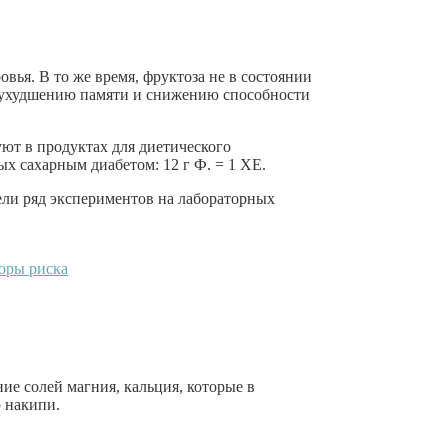
вья. В то же время, фруктоза не в состоянии
к ухудшению памяти и снижению способности
ют в продуктах для диетического
х сахарным диабетом: 12 г Ф. = 1 ХЕ.
ели ряд экспериментов на лабораторных
оры риска
ие солей магния, кальция, которые в
ю накипи.