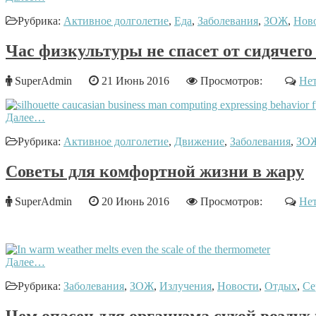
Рубрика:
Активное долголетие
,
Еда
,
Заболевания
,
ЗОЖ
,
Нов
Час физкультуры не спасет от сидячего
SuperAdmin
21 Июнь 2016
Просмотров:
Нет
Далее…
Рубрика:
Активное долголетие
,
Движение
,
Заболевания
,
ЗО
Советы для комфортной жизни в жару
SuperAdmin
20 Июнь 2016
Просмотров:
Нет
Далее…
Рубрика:
Заболевания
,
ЗОЖ
,
Излучения
,
Новости
,
Отдых
,
Се
Чем опасен для организма сухой возду