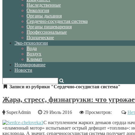
Наследственные
Онкология
Органы дыхания
Сердечно-сосудистая система
Органы пищеварения
Профессиональные
Психические
Эко-технологии
Вода
Воздух
Климат
Нормирование
Новости
Записи из рубрики "Сердечно-сосудистая система"
Жара, стресс, физнагрузки: что угрожае
SuperAdmin
29 Июль 2016
Просмотров:
Нет
С наступлением жарких деньков сердца нач
«пламенный мотор» испытывает острый дефицит «топлива»: ис
кислорода. А значит, сердечнососудистая система получает до