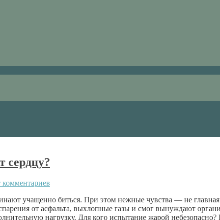
т сердцу?
 комментариев
инают учащенно биться. При этом нежные чувства — не главная
парения от асфальта, выхлопные газы и смог вынуждают органи
полнительную нагрузку. Для кого испытание жарой небезопасно? 