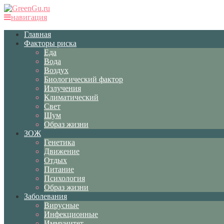
навигация
Главная
Факторы риска
Еда
Вода
Воздух
Биологический фактор
Излучения
Климатический
Свет
Шум
Образ жизни
ЗОЖ
Генетика
Движение
Отдых
Питание
Психология
Образ жизни
Заболевания
Вирусные
Инфекционные
Иммунитет