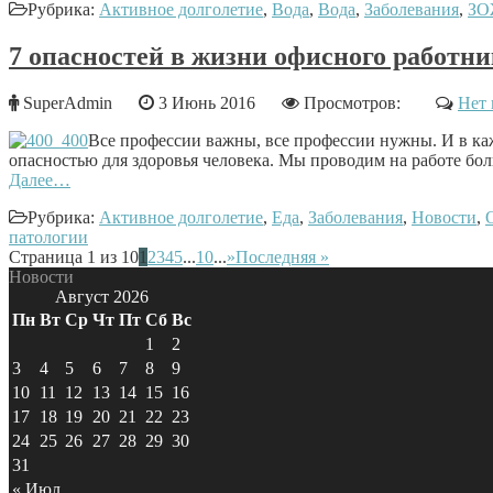
Рубрика:
Активное долголетие
,
Вода
,
Вода
,
Заболевания
,
ЗО
7 опасностей в жизни офисного работн
SuperAdmin
3 Июнь 2016
Просмотров:
Нет 
Все профессии важны, все профессии нужны. И в каж
опасностью для здоровья человека. Мы проводим на работе бол
Далее…
Рубрика:
Активное долголетие
,
Еда
,
Заболевания
,
Новости
,
патологии
Страница 1 из 10
1
2
3
4
5
...
10
...
»
Последняя »
Новости
Август 2026
Пн
Вт
Ср
Чт
Пт
Сб
Вс
1
2
3
4
5
6
7
8
9
10
11
12
13
14
15
16
17
18
19
20
21
22
23
24
25
26
27
28
29
30
31
« Июл