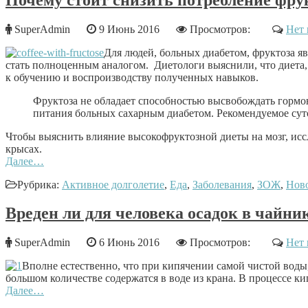
SuperAdmin
9 Июнь 2016
Просмотров:
Нет 
Для людей, больных диабетом, фруктоза яв
стать полноценным аналогом. Диетологи выяснили, что диета,
к обучению и воспроизводству полученных навыков.
Фруктоза не обладает способностью высвобождать гормо
питания больных сахарным диабетом. Рекомендуемое суто
Чтобы выяснить влияние высокофруктозной диеты на мозг, ис
крысах.
Далее…
Рубрика:
Активное долголетие
,
Еда
,
Заболевания
,
ЗОЖ
,
Нов
Вреден ли для человека осадок в чайни
SuperAdmin
6 Июнь 2016
Просмотров:
Нет 
Вполне естественно, что при кипячении самой чистой воды,
большом количестве содержатся в воде из крана. В процессе к
Далее…