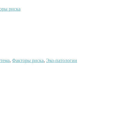
оры риска
стема
,
Факторы риска
,
Эко-патологии