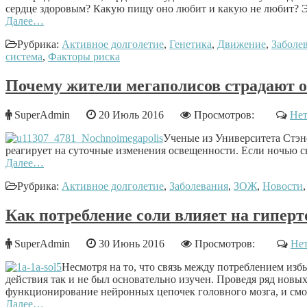
сердце здоровым? Какую пищу оно любит и какую не любит? Эт
Далее…
Рубрика:
Активное долголетие
,
Генетика
,
Движение
,
Заболе
система
,
Факторы риска
Почему жители мегаполисов страдают 
SuperAdmin
20 Июль 2016
Просмотров:
Нет
Ученые из Университета Стэнф
реагирует на суточные изменения освещенности. Если ночью св
Далее…
Рубрика:
Активное долголетие
,
Заболевания
,
ЗОЖ
,
Новости
Как потребление соли влияет на гипер
SuperAdmin
30 Июнь 2016
Просмотров:
Нет
Несмотря на то, что связь между потреблением изб
действия так и не был основательно изучен. Проведя ряд новых
функционирование нейронных цепочек головного мозга, и смог
Далее…