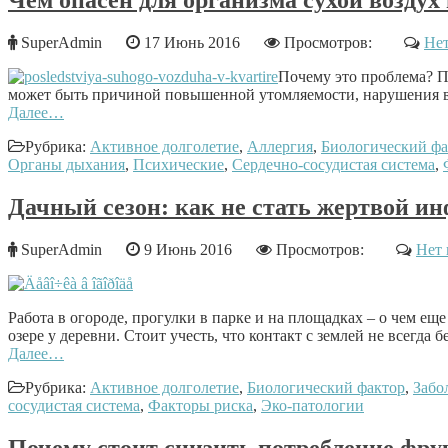
SuperAdmin
17 Июнь 2016
Просмотров:
Нет
Почему это проблема? П
может быть причиной повышенной утомляемости, нарушения во
Далее…
Рубрика:
Активное долголетие
,
Аллергия
,
Биологический фа
Органы дыхания
,
Психические
,
Сердечно-сосудистая система
,
Дачный сезон: как не стать жертвой и
SuperAdmin
9 Июнь 2016
Просмотров:
Нет 
Работа в огороде, прогулки в парке и на площадках – о чем еще
озере у деревни. Стоит учесть, что контакт с землей не всегда
Далее…
Рубрика:
Активное долголетие
,
Биологический фактор
,
Забо
сосудистая система
,
Факторы риска
,
Эко-патологии
Почему стоит снизить потребление фру