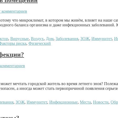
 комментариев
отому что микроклимат, в котором мы живём, влияет на наше са
дного баланса организма и даже инфекционных заболеваний. К
ктор
,
Вирусные
,
Воздух
,
Дом
,
Заболевания
,
ЗОЖ
,
Иммунитет
,
И
Факторы риска
,
Физический
нфекции?
комментариев
 может мечтать городской житель во время летнего зноя? Полежат
 безопасен, а иногда может стать первопричиной появления серьез
левания
,
ЗОЖ
,
Иммунитет
,
Инфекционные
,
Места
,
Новости
,
Обр
ктозы?