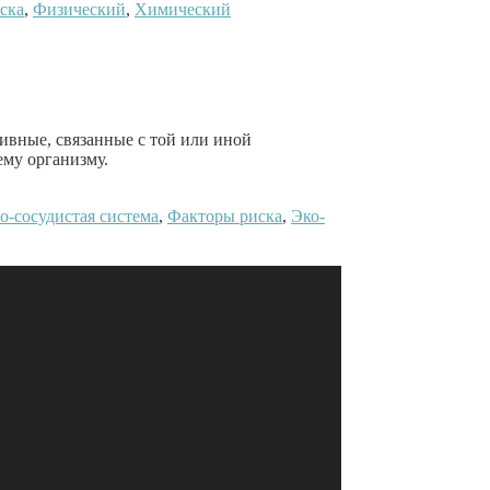
ска
,
Физический
,
Химический
ивные, связанные с той или иной
ему организму.
о-сосудистая система
,
Факторы риска
,
Эко-