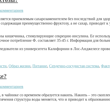
комментариев
ляется приемлемым сахарозаменителем без последствий для здоро
 содержащая преимущественно фруктозу, а не сахар, приводит 
ны кишечника, стимулирующие секрецию инсулина. Ее использу
чное потребление Ф. составляет 35-45 г. Информация для больны
следователи из университета Калифорнии в Лос-Анджелесе пров
ости
,
Образ жизни
,
Питание
,
Сердечно-сосудистая система
,
Факт
ке?
комментариев
 в чайнике со временем образуется накипь. Накипь – это скоплен
ипячения структура воды меняется, что и приводит к образовани