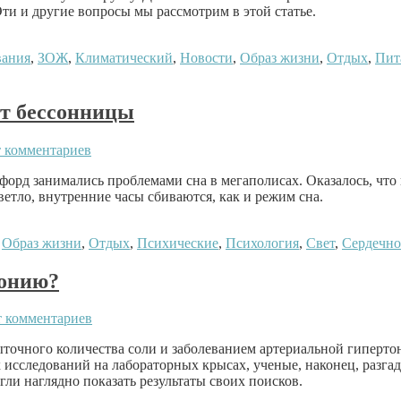
и и другие вопросы мы рассмотрим в этой статье.
вания
,
ЗОЖ
,
Климатический
,
Новости
,
Образ жизни
,
Отдых
,
Пит
от бессонницы
 комментариев
орд занимались проблемами сна в мегаполисах. Оказалось, что 
етло, внутренние часы сбиваются, как и режим сна.
,
Образ жизни
,
Отдых
,
Психические
,
Психология
,
Свет
,
Сердечно
тонию?
 комментариев
ыточного количества соли и заболеванием артериальной гиперто
 исследований на лабораторных крысах, ученые, наконец, разгад
ли наглядно показать результаты своих поисков.