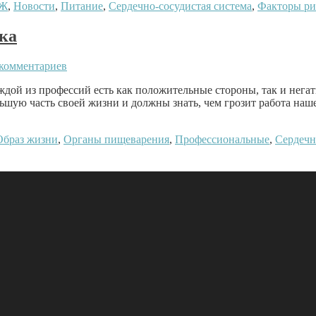
Ж
,
Новости
,
Питание
,
Сердечно-сосудистая система
,
Факторы ри
ика
комментариев
дой из профессий есть как положительные стороны, так и негат
ьшую часть своей жизни и должны знать, чем грозит работа наш
Образ жизни
,
Органы пищеварения
,
Профессиональные
,
Сердечн