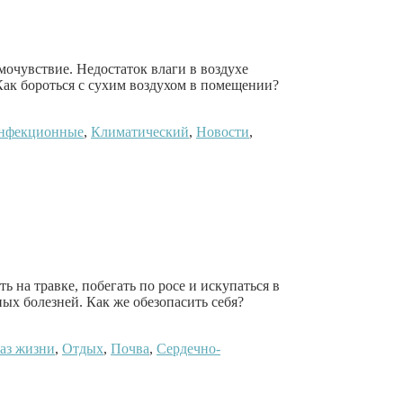
мочувствие. Недостаток влаги в воздухе
ак бороться с сухим воздухом в помещении?
нфекционные
,
Климатический
,
Новости
,
ь на травке, побегать по росе и искупаться в
ных болезней. Как же обезопасить себя?
аз жизни
,
Отдых
,
Почва
,
Сердечно-