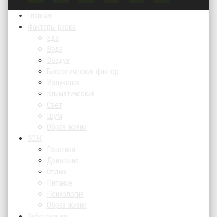
Главная
Факторы риска
Еда
Вода
Воздух
Биологический фактор
Излучения
Климатический
Свет
Шум
Образ жизни
ЗОЖ
Генетика
Движение
Отдых
Питание
Психология
Образ жизни
Заболевания