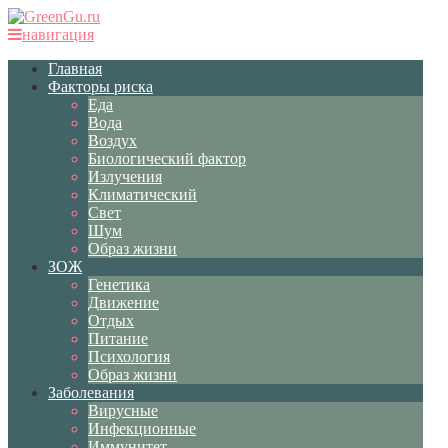
навигация
Главная
Факторы риска
Еда
Вода
Воздух
Биологический фактор
Излучения
Климатический
Свет
Шум
Образ жизни
ЗОЖ
Генетика
Движение
Отдых
Питание
Психология
Образ жизни
Заболевания
Вирусные
Инфекционные
Иммунитет