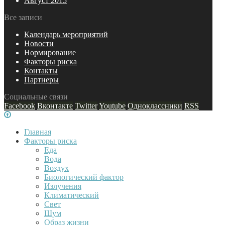
Август 2015
Все записи
Календарь мероприятий
Новости
Нормирование
Факторы риска
Контакты
Партнеры
Социальные связи
Facebook
Вконтакте
Twitter
Youtube
Одноклассники
RSS
Главная
Факторы риска
Еда
Вода
Воздух
Биологический фактор
Излучения
Климатический
Свет
Шум
Образ жизни