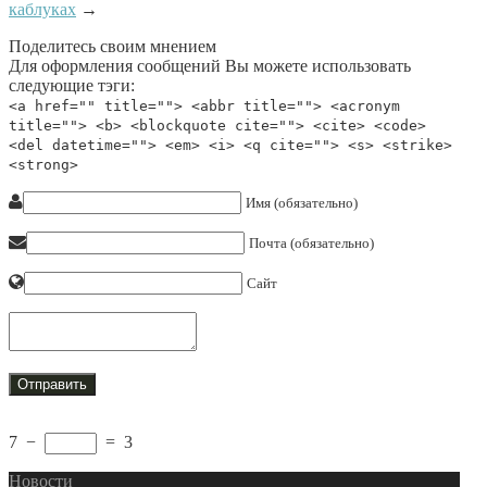
каблуках
→
Поделитесь своим мнением
Для оформления сообщений Вы можете использовать
следующие тэги:
<a href="" title=""> <abbr title=""> <acronym
title=""> <b> <blockquote cite=""> <cite> <code>
<del datetime=""> <em> <i> <q cite=""> <s> <strike>
<strong>
Имя (обязательно)
Почта (обязательно)
Сайт
7
−
=
3
Новости