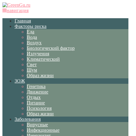
навигация
Главная
Факторы риска
Еда
Вода
Воздух
Биологический фактор
Излучения
Климатический
Свет
Шум
Образ жизни
ЗОЖ
Генетика
Движение
Отдых
Питание
Психология
Образ жизни
Заболевания
Вирусные
Инфекционные
Иммунитет