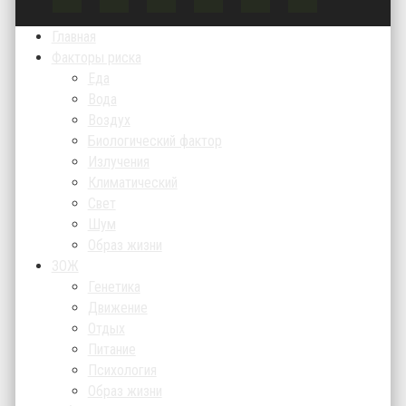
Главная
Факторы риска
Еда
Вода
Воздух
Биологический фактор
Излучения
Климатический
Свет
Шум
Образ жизни
ЗОЖ
Генетика
Движение
Отдых
Питание
Психология
Образ жизни