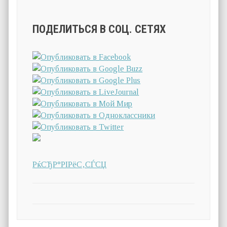
ПОДЕЛИТЬСЯ В СОЦ. СЕТЯХ
РќСЂР°РІРёС‚СЃСЏ