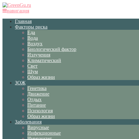
навигация
Главная
Факторы риска
Еда
Вода
Воздух
Биологический фактор
Излучения
Климатический
Свет
Шум
Образ жизни
ЗОЖ
Генетика
Движение
Отдых
Питание
Психология
Образ жизни
Заболевания
Вирусные
Инфекционные
Иммунитет