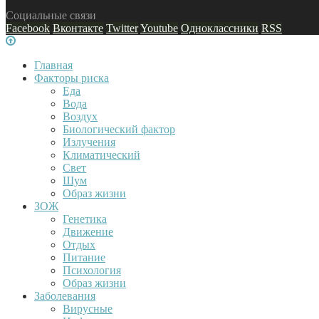
Социальные связи
Facebook
Вконтакте
Twitter
Youtube
Одноклассники
RSS
Главная
Факторы риска
Еда
Вода
Воздух
Биологический фактор
Излучения
Климатический
Свет
Шум
Образ жизни
ЗОЖ
Генетика
Движение
Отдых
Питание
Психология
Образ жизни
Заболевания
Вирусные