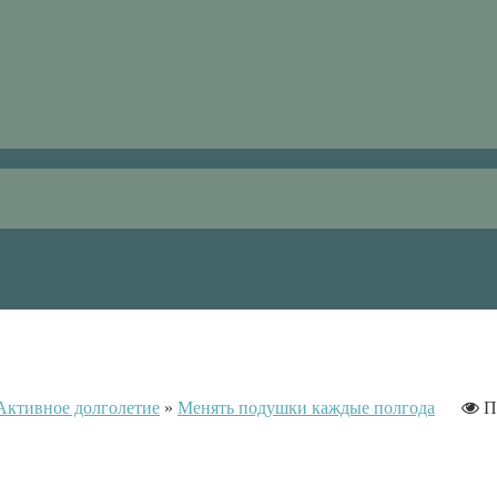
Активное долголетие
»
Менять подушки каждые полгода
П