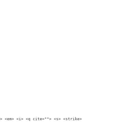
> <em> <i> <q cite=""> <s> <strike>