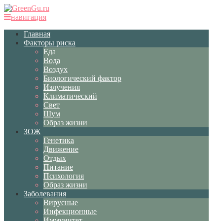
навигация
Главная
Факторы риска
Еда
Вода
Воздух
Биологический фактор
Излучения
Климатический
Свет
Шум
Образ жизни
ЗОЖ
Генетика
Движение
Отдых
Питание
Психология
Образ жизни
Заболевания
Вирусные
Инфекционные
Иммунитет