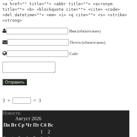
<a href="" title=""> <abbr title=""> <acronym
title=""> <b> <blockquote cite=""> <cite> <code>
<del datetime=""> <em> <i> <q cite=""> <s> <strike>
<strong>
Имя (обязательно)
Почта (обязательно)
Сайт
3
×
=
3
Новости
Август 2026
Пн
Вт
Ср
Чт
Пт
Сб
Вс
1
2