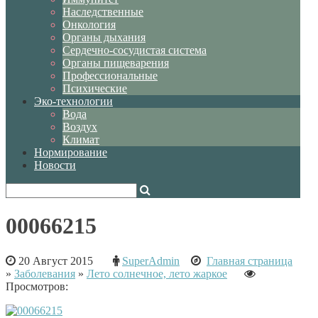
Наследственные
Онкология
Органы дыхания
Сердечно-сосудистая система
Органы пищеварения
Профессиональные
Психические
Эко-технологии
Вода
Воздух
Климат
Нормирование
Новости
00066215
20 Август 2015
SuperAdmin
Главная страница
»
Заболевания
»
Лето солнечное, лето жаркое
Просмотров: