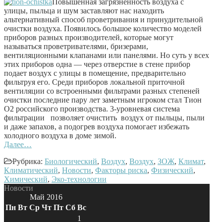
Повышенная загрязненность воздуха с
улицы, пыльца и шум заставляют нас находить
альтернативный способ проветривания и принудительной
очистки воздуха. Появилось большое количество моделей
приборов разных производителей, которые могут
называться проветривателями, бризерами,
вентиляционными клапанами или панелями. Но суть у всех
этих приборов одна — через отверстие в стене прибор
подает воздух с улицы в помещение, предварительно
фильтруя его. Среди приборов локальной приточной
вентиляции со встроенными фильтрами разных степеней
очистки последние пару лет заметным игроком стал Тион
О2 российского производства. 3-уровневая система
фильтрации позволяет очистить воздух от пыльцы, пыли
и даже запахов, а подогрев воздуха помогает избежать
холодного воздуха в доме зимой.
Далее…
Рубрика:
Биологический
,
Воздух
,
Воздух
,
ЗОЖ
,
Климат
,
Климатический
,
Новости
,
Факторы риска
,
Физический
,
Химический
,
Эко-технологии
Новости
Май 2016
Пн
Вт
Ср
Чт
Пт
Сб
Вс
1