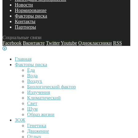
Новости
Нормирование
Факторы риска
Контакты
Партнеры
Социальные связи
Facebook
Вконтакте
Twitter
Youtube
Одноклассники
RSS
Главная
Факторы риска
Еда
Вода
Воздух
Биологический фактор
Излучения
Климатический
Свет
Шум
Образ жизни
ЗОЖ
Генетика
Движение
Отдых