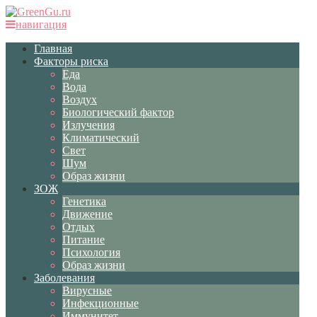
навигация
Главная
Факторы риска
Еда
Вода
Воздух
Биологический фактор
Излучения
Климатический
Свет
Шум
Образ жизни
ЗОЖ
Генетика
Движение
Отдых
Питание
Психология
Образ жизни
Заболевания
Вирусные
Инфекционные
Иммунитет