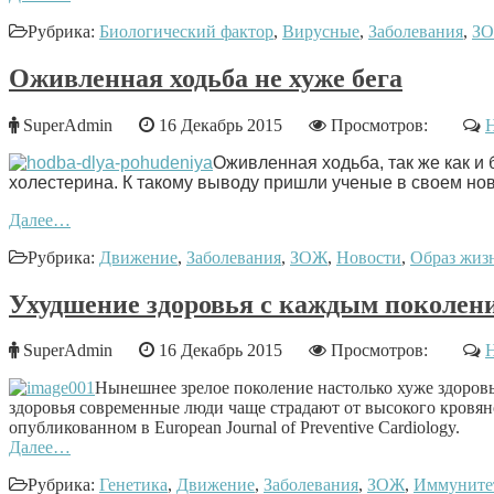
Рубрика:
Биологический фактор
,
Вирусные
,
Заболевания
,
З
Оживленная ходьба не хуже бега
SuperAdmin
16 Декабрь 2015
Просмотров:
Н
Оживленная ходьба, так же как и 
холестерина. К такому выводу пришли ученые в своем ново
Далее…
Рубрика:
Движение
,
Заболевания
,
ЗОЖ
,
Новости
,
Образ жиз
Ухудшение здоровья с каждым поколен
SuperAdmin
16 Декабрь 2015
Просмотров:
Н
Нынешнее зрелое поколение настолько хуже здоровьем
здоровья современные люди чаще страдают от высокого кровян
опубликованном в European Journal of Preventive Cardiology.
Далее…
Рубрика:
Генетика
,
Движение
,
Заболевания
,
ЗОЖ
,
Иммуните