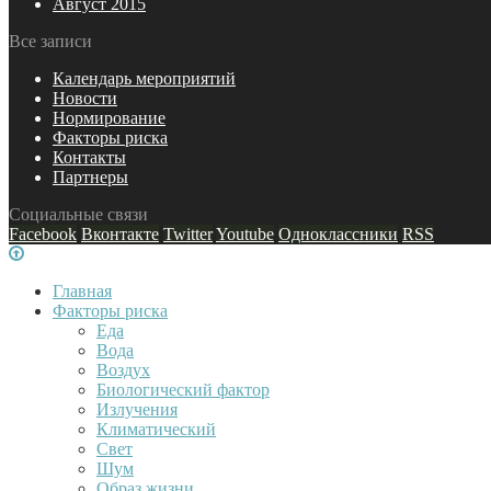
Август 2015
Все записи
Календарь мероприятий
Новости
Нормирование
Факторы риска
Контакты
Партнеры
Социальные связи
Facebook
Вконтакте
Twitter
Youtube
Одноклассники
RSS
Главная
Факторы риска
Еда
Вода
Воздух
Биологический фактор
Излучения
Климатический
Свет
Шум
Образ жизни