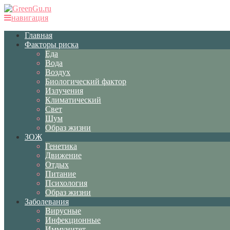
навигация
Главная
Факторы риска
Еда
Вода
Воздух
Биологический фактор
Излучения
Климатический
Свет
Шум
Образ жизни
ЗОЖ
Генетика
Движение
Отдых
Питание
Психология
Образ жизни
Заболевания
Вирусные
Инфекционные
Иммунитет