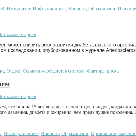
ОЖ
,
Иммунитет
,
Инфекционные
,
Новости
,
Образ жизни
,
Психиче
ет комментариев
бег, может снизить риск развития диабета, высокого артери
м исследовании, опубликованном в журнале Arteriosclerosis
ни
,
Отдых
,
Сердечно-сосудистая система
,
Факторы риска
ием
ет комментариев
, что они на 15 лет «старше» своих отцов и дедов, когда они на
ого давления, диабета и ожирения, чем предыдущие поколения. 
т
,
Наследственные
,
Новости
,
Образ жизни
,
Органы пищеварени