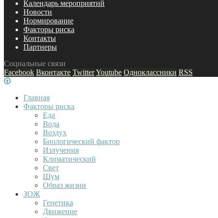
Календарь мероприятий
Новости
Нормирование
Факторы риска
Контакты
Партнеры
Социальные связи
Facebook
Вконтакте
Twitter
Youtube
Одноклассники
RSS
Главная
Факторы риска
Еда
Вода
Воздух
Биологический фактор
Излучения
Климатический
Свет
Шум
Образ жизни
ЗОЖ
Генетика
Движение