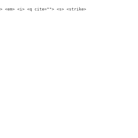
> <em> <i> <q cite=""> <s> <strike>