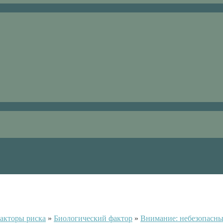
акторы риска
»
Биологический фактор
»
Внимание: небезопасны