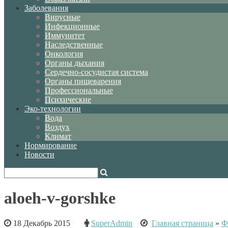
Заболевания
Вирусные
Инфекционные
Иммунитет
Наследственные
Онкология
Органы дыхания
Сердечно-сосудистая система
Органы пищеварения
Профессиональные
Психические
Эко-технологии
Вода
Воздух
Климат
Нормирование
Новости
aloeh-v-gorshke
18 Декабрь 2015
SuperAdmin
Главная страница
»
Ф