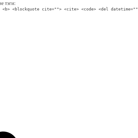
е тэги:
 <b> <blockquote cite=""> <cite> <code> <del datetime=""