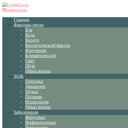
навигация
Главная
Факторы риска
Еда
Вода
Воздух
Биологический фактор
Излучения
Климатический
Свет
Шум
Образ жизни
ЗОЖ
Генетика
Движение
Отдых
Питание
Психология
Образ жизни
Заболевания
Вирусные
Инфекционные
Иммунитет