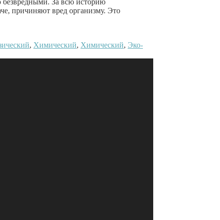
бо безвредными. За всю историю
аче, причиняют вред организму. Это
зический
,
Химический
,
Химический
,
Эко-