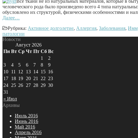
Все ткани не из натуральных материалов, которые в быт
человеческого рода было произведено всего 4 типа натуральных
обусловлено их структурой, физическими особенностями и нал
Далее…
Рубрика:
Активное долголетие
,
Аллергия
,
Заболевания
,
Имм
патологии
Новости
Август 2026
Пн
Вт
Ср
Чт
Пт
Сб
Вс
1
2
3
4
5
6
7
8
9
10
11
12
13
14
15
16
17
18
19
20
21
22
23
24
25
26
27
28
29
30
31
« Июл
Архивы
Июль 2016
Июнь 2016
Май 2016
Апрель 2016
Март 2016