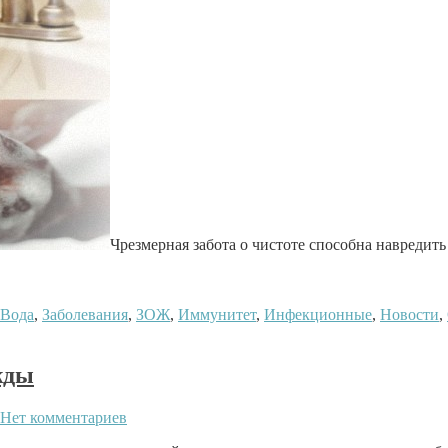
Чрезмерная забота о чистоте способна навредить
Вода
,
Заболевания
,
ЗОЖ
,
Иммунитет
,
Инфекционные
,
Новости
,
жды
Нет комментариев