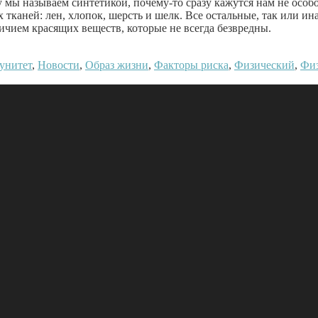
у мы называем синтетикой, почему-то сразу кажутся нам не осо
 тканей: лен, хлопок, шерсть и шелк. Все остальные, так или ин
ичием красящих веществ, которые не всегда безвредны.
унитет
,
Новости
,
Образ жизни
,
Факторы риска
,
Физический
,
Фи