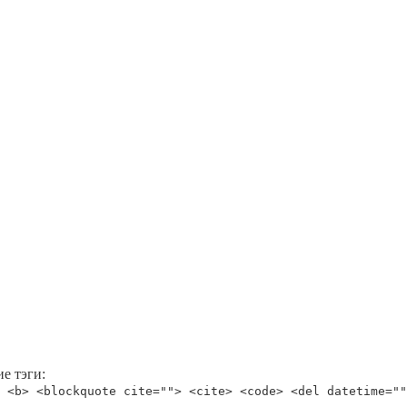
е тэги:
 <b> <blockquote cite=""> <cite> <code> <del datetime=""