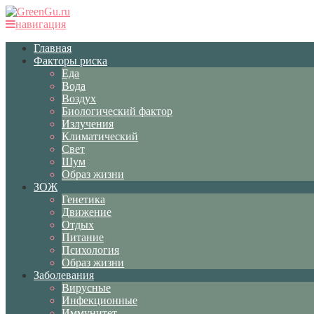
навигация
Главная
Факторы риска
Еда
Вода
Воздух
Биологический фактор
Излучения
Климатический
Свет
Шум
Образ жизни
ЗОЖ
Генетика
Движение
Отдых
Питание
Психология
Образ жизни
Заболевания
Вирусные
Инфекционные
Иммунитет