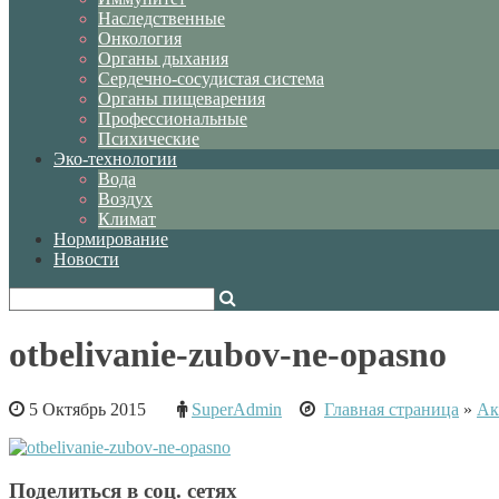
Наследственные
Онкология
Органы дыхания
Сердечно-сосудистая система
Органы пищеварения
Профессиональные
Психические
Эко-технологии
Вода
Воздух
Климат
Нормирование
Новости
otbelivanie-zubov-ne-opasno
5 Октябрь 2015
SuperAdmin
Главная страница
»
Ак
Поделиться в соц. сетях