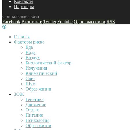
Контакты
Партнеры
Социальные связи
Facebook
Вконтакте
Twitter
Youtube
Одноклассники
RSS
Главная
Факторы риска
Еда
Вода
Воздух
Биологический фактор
Излучения
Климатический
Свет
Шум
Образ жизни
ЗОЖ
Генетика
Движение
Отдых
Питание
Психология
Образ жизни