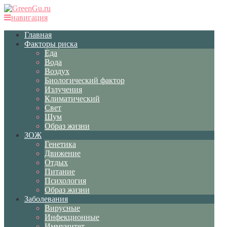
навигация
Главная
Факторы риска
Еда
Вода
Воздух
Биологический фактор
Излучения
Климатический
Свет
Шум
Образ жизни
ЗОЖ
Генетика
Движение
Отдых
Питание
Психология
Образ жизни
Заболевания
Вирусные
Инфекционные
Иммунитет