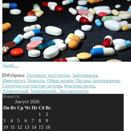
Далее…
Рубрика:
Активное долголетие
,
Заболевания
,
Иммунитет
,
Новости
,
Образ жизни
,
Органы пищеварения
,
Сердечно-сосудистая система
,
Факторы риска
,
Химический
,
Химический
,
Эко-патологии
Новости
Август 2026
Пн
Вт
Ср
Чт
Пт
Сб
Вс
1
2
3
4
5
6
7
8
9
10
11
12
13
14
15
16