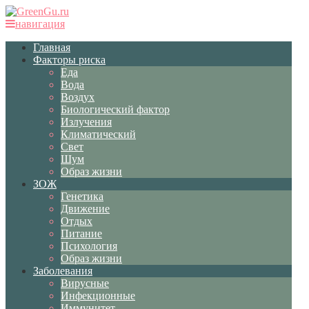
навигация
Главная
Факторы риска
Еда
Вода
Воздух
Биологический фактор
Излучения
Климатический
Свет
Шум
Образ жизни
ЗОЖ
Генетика
Движение
Отдых
Питание
Психология
Образ жизни
Заболевания
Вирусные
Инфекционные
Иммунитет