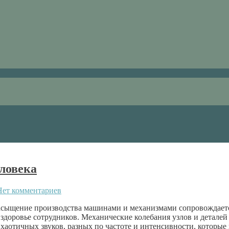
ловека
Нет комментариев
сыщение производства машинами и механизмами сопровождает
здоровье сотрудников. Механические колебания узлов и деталей
 хаотичных звуков, разных по частоте и интенсивности, котор