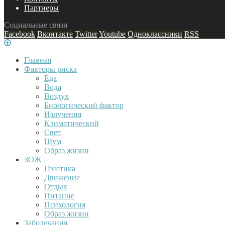
Партнеры
Социальные связи
Facebook
Вконтакте
Twitter
Youtube
Одноклассники
RSS
Главная
Факторы риска
Еда
Вода
Воздух
Биологический фактор
Излучения
Климатический
Свет
Шум
Образ жизни
ЗОЖ
Генетика
Движение
Отдых
Питание
Психология
Образ жизни
Заболевания