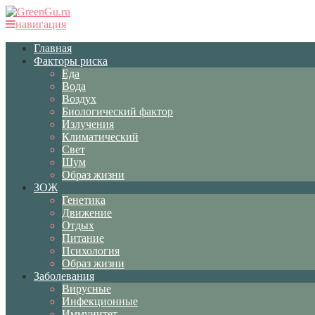
навигация
Главная
Факторы риска
Еда
Вода
Воздух
Биологический фактор
Излучения
Климатический
Свет
Шум
Образ жизни
ЗОЖ
Генетика
Движение
Отдых
Питание
Психология
Образ жизни
Заболевания
Вирусные
Инфекционные
Иммунитет