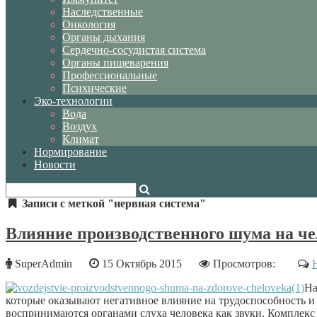
Наследственные
Онкология
Органы дыхания
Сердечно-сосудистая система
Органы пищеварения
Профессиональные
Психические
Эко-технологии
Вода
Воздух
Климат
Нормирование
Новости
Записи с меткой "нервная система"
Влияние производственного шума на че
SuperAdmin
15 Октябрь 2015
Просмотров:
На
которые оказывают негативное влияние на трудоспособность и 
воспринимаются органами слуха человека как звуки. Комплекс