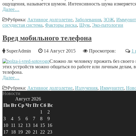
ощущения, называется шумом. Интенсивность шума измеряется в 
Далее…
Рубрика:
Активное долголетие
,
Заболевания
,
ЗОЖ
,
Иммунит
сосудистая система
,
Факторы риска
,
Шум
,
Эко-патологии
Вред мобильного телефона
SuperAdmin
14 Август 2015
Просмотров:
1
Сложно ли человеку прожить без своего
этих устройств можно общаться по работе или личным делам, 
телефона.
Далее…
Рубрика:
Активное долголетие
,
Излучения
,
Иммунитет
,
Нов
Новости
Август 2026
Пн
Вт
Ср
Чт
Пт
Сб
Вс
1
2
3
4
5
6
7
8
9
10
11
12
13
14
15
16
17
18
19
20
21
22
23