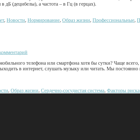
дБ (децибелы), а частота – в Гц (в герцах).
ет
,
Новости
,
Нормирование
,
Образ жизни
,
Профессиональные
,
П
 комментарий
 мобильного телефона или смартфона хотя бы сутки? Чаще всего
выходить в интернет, слушать музыку или читать. Мы постоянно
ости
,
Образ жизни
,
Сердечно-сосудистая система
,
Факторы риска