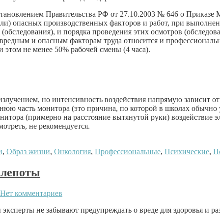
тановлением Правительства РФ от 27.10.2003 № 646 о Приказе 
или) опасных производственных факторов и работ, при выполне
(обследования), и порядка проведения этих осмотров (обследо
вредным и опасным факторам труда относится и профессиональная
этом не менее 50% рабочей смены (4 часа).
злучением, но интенсивность воздействия напрямую зависит от
аднюю часть монитора (это причина, по которой в школах обычно
нитора (примерно на расстояние вытянутой руки) воздействие э
мотреть, не рекомендуется.
и
,
Образ жизни
,
Онкология
,
Профессиональные
,
Психические
,
П
слепоты
Нет комментариев
эксперты не забывают предупреждать о вреде для здоровья и раз