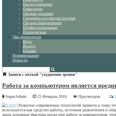
Наследственные
Онкология
Органы дыхания
Сердечно-сосудистая система
Органы пищеварения
Профессиональные
Психические
Эко-технологии
Вода
Воздух
Климат
Нормирование
Новости
Записи с меткой "ухудшение зрения"
Работа за компьютером является вредн
SuperAdmin
25 Февраль 2016
Просмотров:
Развитие современных технологий привело к тому, ч
используется как средство работы, источник развлечения и об
знать основные факторы риска при работе за компьютером, чтоб