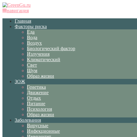
навигация
Главная
Факторы риска
Еда
Вода
Воздух
Биологический фактор
Излучения
Климатический
Свет
Шум
Образ жизни
ЗОЖ
Генетика
Движение
Отдых
Питание
Психология
Образ жизни
Заболевания
Вирусные
Инфекционные
Иммунитет