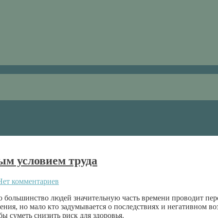
ым условием труда
Нет комментариев
то большинство людей значительную часть времени проводит пе
щения, но мало кто задумывается о последствиях и негативном в
ы суметь снизить риск для здоровья.