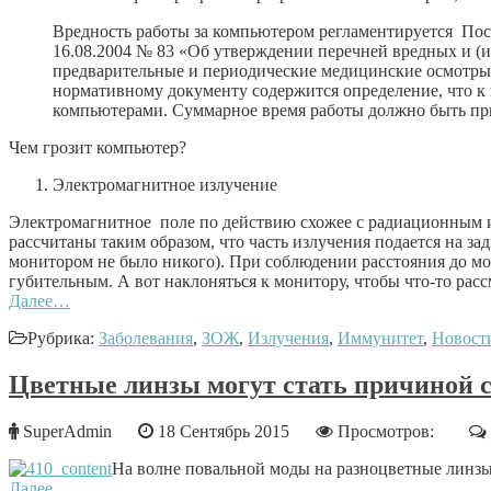
Вредность работы за компьютером регламентируется Пос
16.08.2004 № 83 «Об утверждении перечней вредных и (
предварительные и периодические медицинские осмотры 
нормативному документу содержится определение, что к 
компьютерами. Суммарное время работы должно быть при 
Чем грозит компьютер?
Электромагнитное излучение
Электромагнитное поле по действию схожее с радиационным и
рассчитаны таким образом, что часть излучения подается на з
монитором не было никого). При соблюдении расстояния до мо
губительным. А вот наклоняться к монитору, чтобы что-то расс
Далее…
Рубрика:
Заболевания
,
ЗОЖ
,
Излучения
,
Иммунитет
,
Новост
Цветные линзы могут стать причиной 
SuperAdmin
18 Сентябрь 2015
Просмотров:
На волне повальной моды на разноцветные линзы 
Далее…