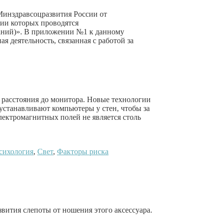
Минздравсоцразвития России от
нии которых проводятся
ваний)». В приложении №1 к данному
 деятельность, связанная с работой за
 расстояния до монитора. Новые технологии
 устанавливают компьютеры у стен, чтобы за
лектромагнитных полей не является столь
сихология
,
Свет
,
Факторы риска
вития слепоты от ношения этого аксессуара.