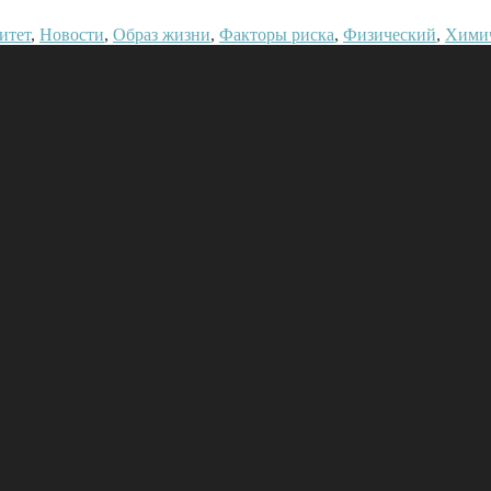
итет
,
Новости
,
Образ жизни
,
Факторы риска
,
Физический
,
Хими