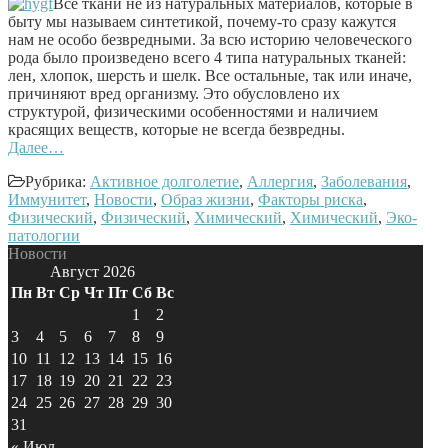
Все ткани не из натуральных материалов, которые в
быту мы называем синтетикой, почему-то сразу кажутся
нам не особо безвредными. За всю историю человеческого
рода было произведено всего 4 типа натуральных тканей:
лен, хлопок, шерсть и шелк. Все остальные, так или иначе,
причиняют вред организму. Это обусловлено их
структурой, физическими особенностями и наличием
красящих веществ, которые не всегда безвредны.
Далее…
Рубрика:
Активное долголетие
,
Аллергия
,
Заболевания
,
Иммунитет
,
Новости
,
Образ жизни
,
Факторы риска
,
Физический
,
Физический
,
Химический
,
Химический
,
Эко-
патологии
Новости
Август 2026
Пн
Вт
Ср
Чт
Пт
Сб
Вс
1
2
3
4
5
6
7
8
9
10
11
12
13
14
15
16
17
18
19
20
21
22
23
24
25
26
27
28
29
30
31
« Июл