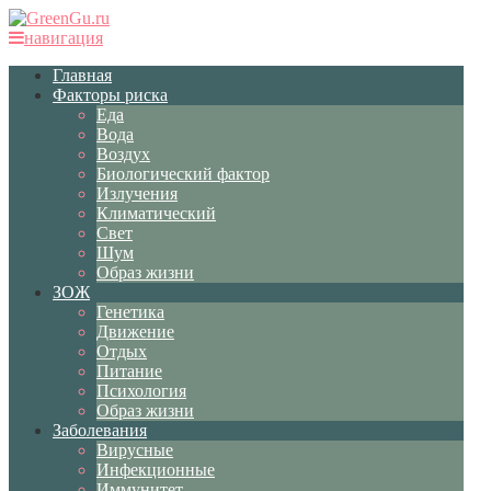
навигация
Главная
Факторы риска
Еда
Вода
Воздух
Биологический фактор
Излучения
Климатический
Свет
Шум
Образ жизни
ЗОЖ
Генетика
Движение
Отдых
Питание
Психология
Образ жизни
Заболевания
Вирусные
Инфекционные
Иммунитет