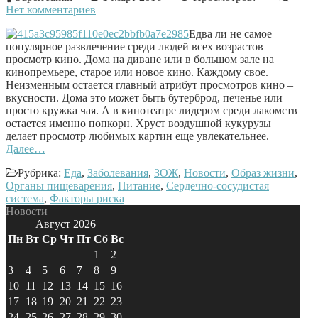
Нет комментариев
Едва ли не самое
популярное развлечение среди людей всех возрастов –
просмотр кино. Дома на диване или в большом зале на
кинопремьере, старое или новое кино. Каждому свое.
Неизменным остается главный атрибут просмотров кино –
вкусности. Дома это может быть бутерброд, печенье или
просто кружка чая. А в кинотеатре лидером среди лакомств
остается именно попкорн. Хруст воздушной кукурузы
делает просмотр любимых картин еще увлекательнее.
Далее…
Рубрика:
Еда
,
Заболевания
,
ЗОЖ
,
Новости
,
Образ жизни
,
Органы пищеварения
,
Питание
,
Сердечно-сосудистая
система
,
Факторы риска
Новости
Август 2026
Пн
Вт
Ср
Чт
Пт
Сб
Вс
1
2
3
4
5
6
7
8
9
10
11
12
13
14
15
16
17
18
19
20
21
22
23
24
25
26
27
28
29
30