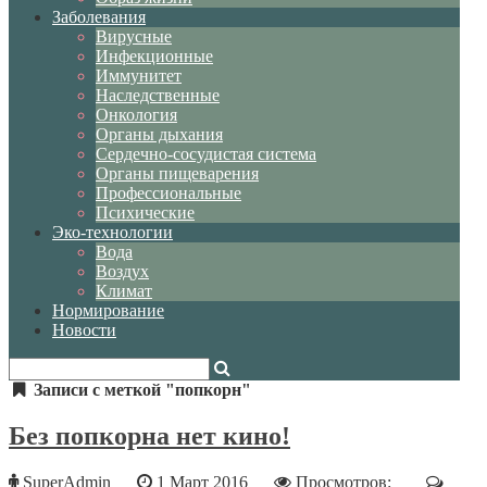
Заболевания
Вирусные
Инфекционные
Иммунитет
Наследственные
Онкология
Органы дыхания
Сердечно-сосудистая система
Органы пищеварения
Профессиональные
Психические
Эко-технологии
Вода
Воздух
Климат
Нормирование
Новости
Записи с меткой "попкорн"
Без попкорна нет кино!
SuperAdmin
1 Март 2016
Просмотров: