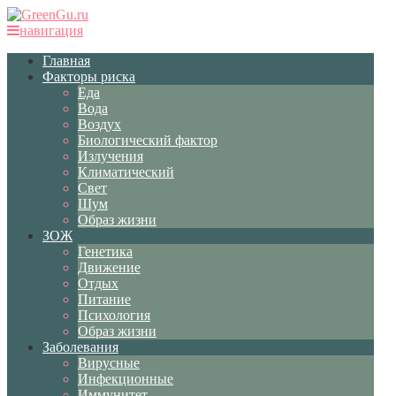
навигация
Главная
Факторы риска
Еда
Вода
Воздух
Биологический фактор
Излучения
Климатический
Свет
Шум
Образ жизни
ЗОЖ
Генетика
Движение
Отдых
Питание
Психология
Образ жизни
Заболевания
Вирусные
Инфекционные
Иммунитет