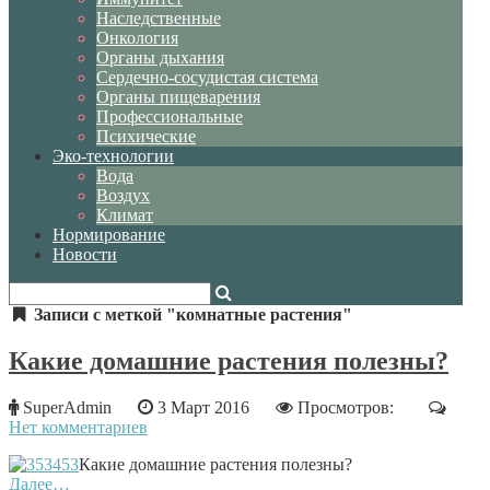
Наследственные
Онкология
Органы дыхания
Сердечно-сосудистая система
Органы пищеварения
Профессиональные
Психические
Эко-технологии
Вода
Воздух
Климат
Нормирование
Новости
Записи с меткой "комнатные растения"
Какие домашние растения полезны?
SuperAdmin
3 Март 2016
Просмотров:
Нет комментариев
Какие домашние растения полезны?
Далее…