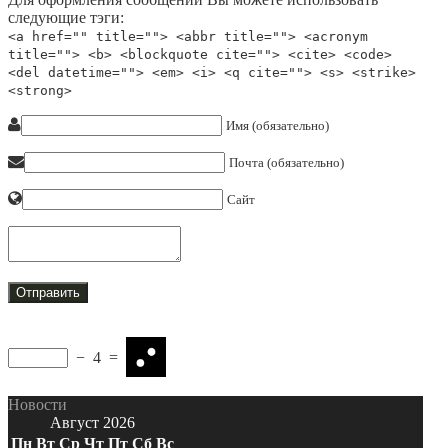
следующие тэги:
<a href="" title=""> <abbr title=""> <acronym
title=""> <b> <blockquote cite=""> <cite> <code>
<del datetime=""> <em> <i> <q cite=""> <s> <strike>
<strong>
Имя (обязательно)
Почта (обязательно)
Сайт
−
4
=
Новости
Август 2026
Пн
Вт
Ср
Чт
Пт
Сб
Вс