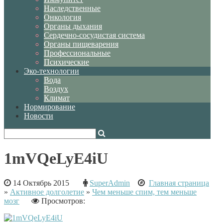
Наследственные
Онкология
Органы дыхания
Сердечно-сосудистая система
Органы пищеварения
Профессиональные
Психические
Эко-технологии
Вода
Воздух
Климат
Нормирование
Новости
1mVQeLyE4iU
14 Октябрь 2015
SuperAdmin
Главная страница
»
Активное долголетие
»
Чем меньше спим, тем меньше
мозг
Просмотров: