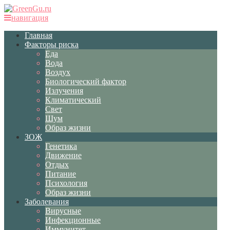
навигация
Главная
Факторы риска
Еда
Вода
Воздух
Биологический фактор
Излучения
Климатический
Свет
Шум
Образ жизни
ЗОЖ
Генетика
Движение
Отдых
Питание
Психология
Образ жизни
Заболевания
Вирусные
Инфекционные
Иммунитет