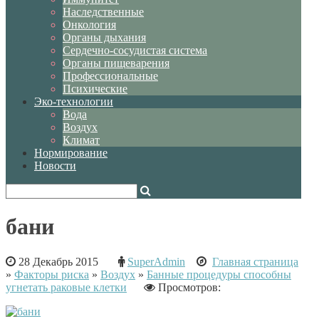
Наследственные
Онкология
Органы дыхания
Сердечно-сосудистая система
Органы пищеварения
Профессиональные
Психические
Эко-технологии
Вода
Воздух
Климат
Нормирование
Новости
бани
28 Декабрь 2015
SuperAdmin
Главная страница
»
Факторы риска
»
Воздух
»
Банные процедуры способны
угнетать раковые клетки
Просмотров: