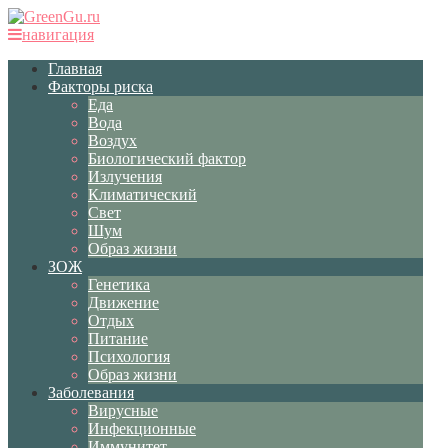
навигация
Главная
Факторы риска
Еда
Вода
Воздух
Биологический фактор
Излучения
Климатический
Свет
Шум
Образ жизни
ЗОЖ
Генетика
Движение
Отдых
Питание
Психология
Образ жизни
Заболевания
Вирусные
Инфекционные
Иммунитет