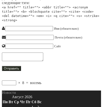
следующие тэги:
<a href="" title=""> <abbr title=""> <acronym
title=""> <b> <blockquote cite=""> <cite> <code>
<del datetime=""> <em> <i> <q cite=""> <s> <strike>
<strong>
Имя (обязательно)
Почта (обязательно)
Сайт
×
8
=
восемь
Новости
Август 2026
Пн
Вт
Ср
Чт
Пт
Сб
Вс